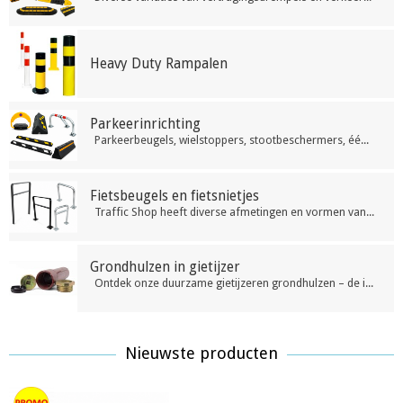
Heavy Duty Rampalen
Parkeerinrichting
Parkeerbeugels, wielstoppers, stootbeschermers, éénrichtings drempels en parkeerverbodsborden van hoge kwaliteit tegen redelijke prijzen
Fietsbeugels en fietsnietjes
Traffic Shop heeft diverse afmetingen en vormen van fietsbeugels en fietsnietjes op voorraad. Maatwerk in samenspraak met de klant is eenvoudig mogelijk. Afwerking in kleur naar keuze!
Grondhulzen in gietijzer
Ontdek onze duurzame gietijzeren grondhulzen – de ideale oplossing voor het stevig verankeren van palen en borden in elke ondergrond. Hoogwaardige kwaliteit, roestbestendig en eenvoudig te installeren. Perfect voor langdurige toepassingen.
Nieuwste producten