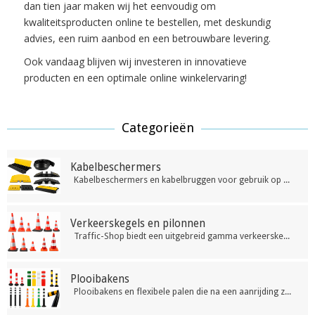
dan tien jaar maken wij het eenvoudig om
kwaliteitsproducten online te bestellen, met deskundig
advies, een ruim aanbod en een betrouwbare levering.
Ook vandaag blijven wij investeren in innovatieve
producten en een optimale online winkelervaring!
Categorieën
Kabelbeschermers
Kabelbeschermers en kabelbruggen voor gebruik op beurzen, werven, marktplaatsen, in magazijnen en warenhuizen. Zij verhogen de veiligheid en verminderen het risico op ongevallen. Verschillende modellen beschikbaar.
Verkeerskegels en pilonnen
Traffic-Shop biedt een uitgebreid gamma verkeerskegels en pilonnen. Je vindt ze bij ons in verschillende hoogtes, met verschillende types reflecterende banden en in verschillende materialen. Ontdek snel ons volledig aanbod aan scherpe prijzen.
Plooibakens
Plooibakens en flexibele palen die na een aanrijding zichzelf terug oprichten. Geschikt voor wegen, parkings, pleinen, industriële sites en bedrijfshallen. Beschikbaar in verschillende kleuren en formaten.