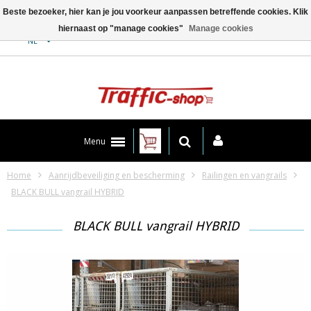
Beste bezoeker, hier kan je jou voorkeur aanpassen betreffende cookies. Klik
hiernaast op "manage cookies"
Manage cookies
Contact
NL
Menu
Home
Aanrijdbeveiliging en bescherming
Railingen en vangrails
BLACK BULL vangrail HYBRID
BLACK BULL vangrail HYBRID