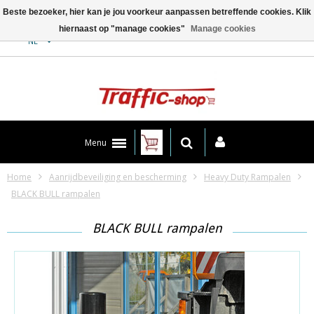
Beste bezoeker, hier kan je jou voorkeur aanpassen betreffende cookies. Klik
hiernaast op "manage cookies"
Manage cookies
Contact
NL
Menu
Home
Aanrijdbeveiliging en bescherming
Heavy Duty Rampalen
BLACK BULL rampalen
BLACK BULL rampalen