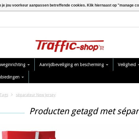
n je jou voorkeur aanpassen betreffende cookies. Klik hiernaast op "manage c
 weginrichting
Aanrijdbeveiliging en bescherming
Veiligheid
nbiedingen
Tags
séparateur New Jersey
Producten getagd met sépar