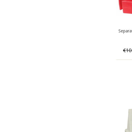
Separa
€10