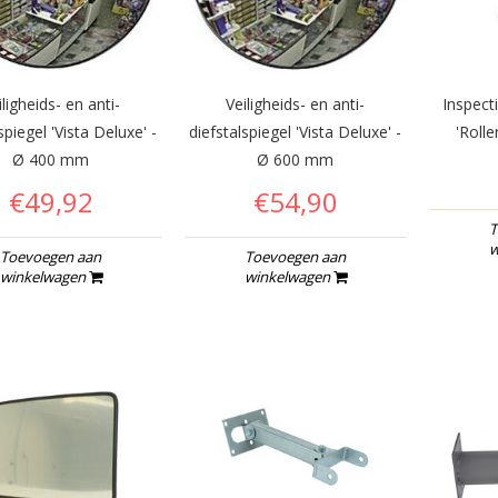
iligheids- en anti-
Veiligheids- en anti-
Inspect
spiegel 'Vista Deluxe' -
diefstalspiegel 'Vista Deluxe' -
'Roll
Ø 400 mm
Ø 600 mm
€49,92
€54,90
T
w
Toevoegen aan
Toevoegen aan
winkelwagen
winkelwagen