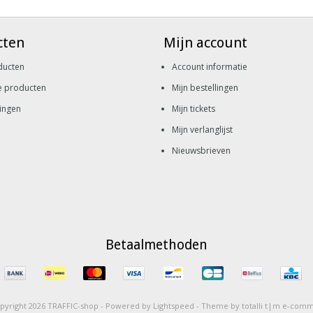
cten
Mijn account
ducten
Account informatie
e producten
Mijn bestellingen
ingen
Mijn tickets
Mijn verlanglijst
Nieuwsbrieven
Betaalmethoden
pyright 2026 TRAFFIC-shop -
Powered by
Lightspeed
-
Theme by totalli t|m e-com