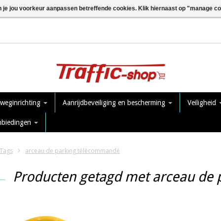
n je jou voorkeur aanpassen betreffende cookies. Klik hiernaast op "manage c
 weginrichting
Aanrijdbeveiliging en bescherming
Veiligheid
nbiedingen
Tags
arceau de parking télécommandé
Producten getagd met arceau de