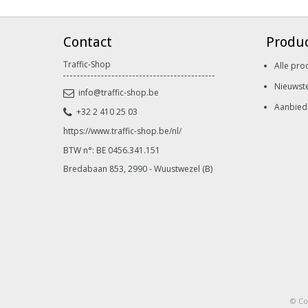
Contact
Produ
Traffic-Shop
Alle pro
Nieuwst
info@traffic-shop.be
Aanbied
+32 2 410 25 03
https://www.traffic-shop.be/nl/
BTW n°: BE 0456.341.151
Bredabaan 853, 2990 - Wuustwezel (B)
© Co