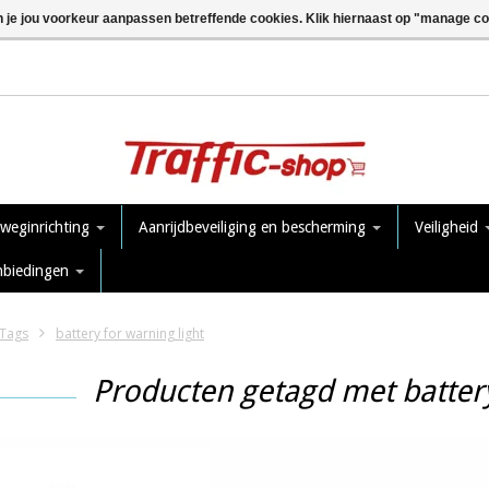
n je jou voorkeur aanpassen betreffende cookies. Klik hiernaast op "manage c
 weginrichting
Aanrijdbeveiliging en bescherming
Veiligheid
nbiedingen
Tags
battery for warning light
Producten getagd met battery