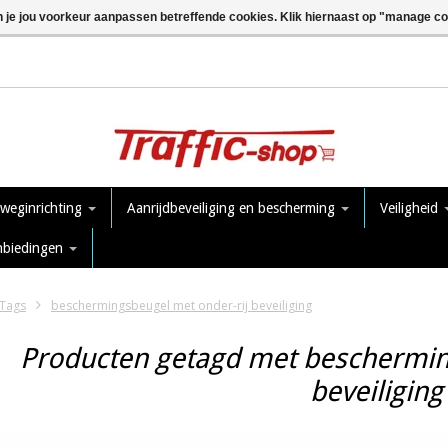
n je jou voorkeur aanpassen betreffende cookies. Klik hiernaast op "manage c
 weginrichting
Aanrijdbeveiliging en bescherming
Veiligheid
nbiedingen
Tags
beschermingsbeugel met onder-rij beveiliging
Producten getagd met beschermin
beveiliging