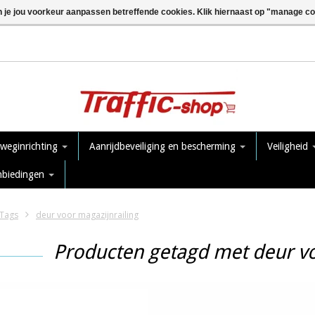
n je jou voorkeur aanpassen betreffende cookies. Klik hiernaast op "manage c
 weginrichting
Aanrijdbeveiliging en bescherming
Veiligheid
nbiedingen
Tags
deur voor magazijnrailing
Producten getagd met deur vo