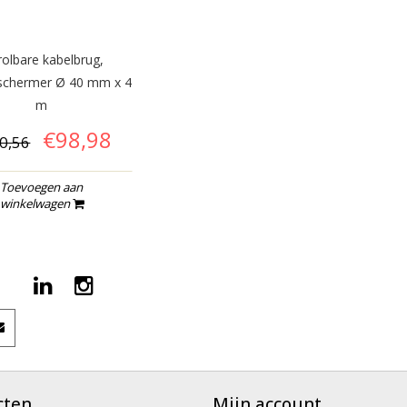
olbare kabelbrug,
schermer Ø 40 mm x 4
m
€98,98
0,56
Toevoegen aan
winkelwagen
cten
Mijn account