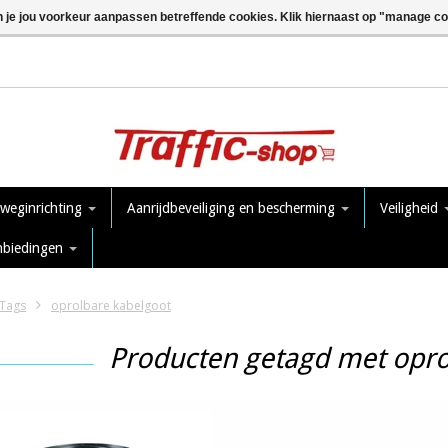
n je jou voorkeur aanpassen betreffende cookies. Klik hiernaast op "manage c
 weginrichting
Aanrijdbeveiliging en bescherming
Veiligheid
nbiedingen
Tags
oprolbare kabelgoot
Producten getagd met opro