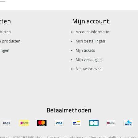
cten
Mijn account
ducten
Account informatie
e producten
Mijn bestellingen
ingen
Mijn tickets
Mijn verlanglijst
Nieuwsbrieven
Betaalmethoden
pyright 2026 TRAFFIC-shop -
Powered by
Lightspeed
-
Theme by totalli t|m e-com