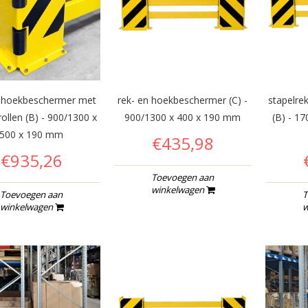
n hoekbeschermer met
rek- en hoekbeschermer (C) -
stapelre
rollen (B) - 900/1300 x
900/1300 x 400 x 190 mm
(B) - 1
500 x 190 mm
€435,98
€935,26
Toevoegen aan
winkelwagen
Toevoegen aan
T
winkelwagen
w