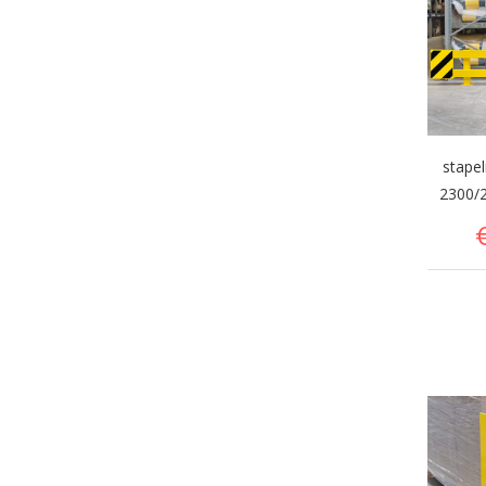
stapel
2300/