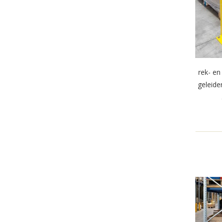
rek- e
geleide