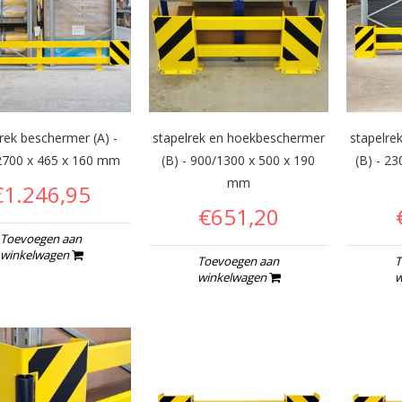
rek beschermer (A) -
stapelrek en hoekbeschermer
stapelre
2700 x 465 x 160 mm
(B) - 900/1300 x 500 x 190
(B) - 2
mm
€1.246,95
€651,20
Toevoegen aan
winkelwagen
Toevoegen aan
T
winkelwagen
w