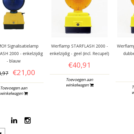
!! Signalisatielamp
Werflamp STARFLASH 2000 -
Werflam
SH 2000 - enkelzijdig
enkelzijdig - geel (incl. Recupel)
dubbel
- blauw
€40,91
€21,00
8,97
Toevoegen aan
winkelwagen
T
Toevoegen aan
w
winkelwagen