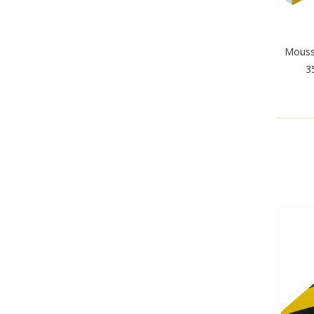
Mouss
3