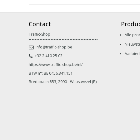
Contact
Produ
Traffic-Shop
Alle pro
Nieuwst
info@traffic-shop.be
Aanbied
+32 2 410 25 03
https://www.traffic-shop.be/nl/
BTW n°: BE 0456.341.151
Bredabaan 853, 2990 - Wuustwezel (B)