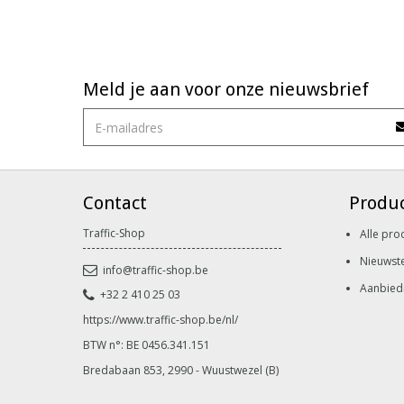
Meld je aan voor onze nieuwsbrief
Contact
Produ
Traffic-Shop
Alle pro
Nieuwst
info@traffic-shop.be
Aanbied
+32 2 410 25 03
https://www.traffic-shop.be/nl/
BTW n°: BE 0456.341.151
Bredabaan 853, 2990 - Wuustwezel (B)