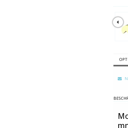
OPT
Ne
BESCHR
Mo
mm