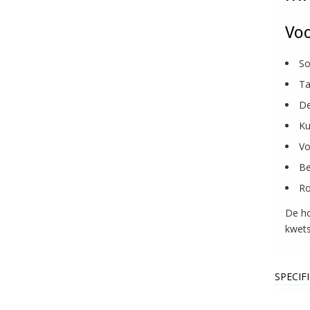
Vo
So
Ta
De
Ku
Vo
Be
Ro
De ho
kwets
SPECIF