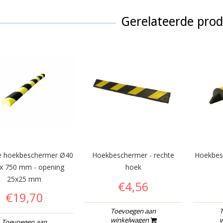
Gerelateerde pro
 hoekbeschermer Ø40
Hoekbeschermer - rechte
Hoekbes
 750 mm - opening
hoek
25x25 mm
€4,56
€19,70
Toevoegen aan
T
winkelwagen
w
Toevoegen aan