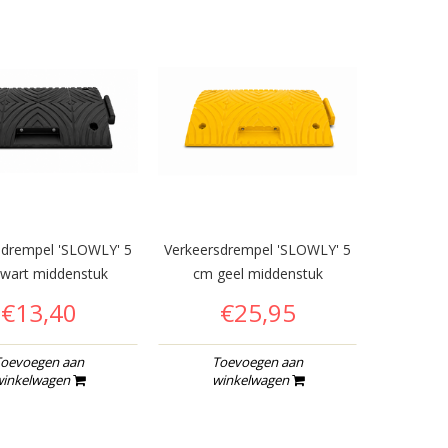
sdrempel 'SLOWLY' 5
Verkeersdrempel 'SLOWLY' 5
Verkeersd
wart middenstuk
cm geel middenstuk
cm z
€13,40
€25,95
oevoegen aan
Toevoegen aan
To
inkelwagen
winkelwagen
wi