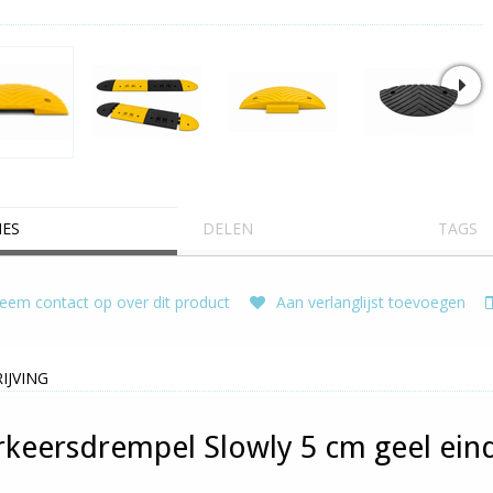
IES
DELEN
TAGS
em contact op over dit product
Aan verlanglijst toevoegen
IJVING
rkeersdrempel Slowly 5 cm geel ein