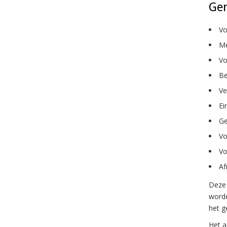
Ger
Vo
Me
Vo
Be
Ve
Ei
Ge
Vo
Vo
Af
Deze 
worde
het g
Het a