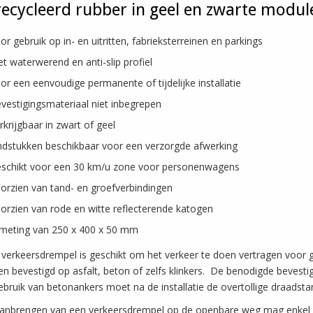
ecycleerd rubber in geel en zwarte modul
or gebruik op in- en uitritten, fabrieksterreinen en parkings
t waterwerend en anti-slip profiel
or een eenvoudige permanente of tijdelijke installatie
vestigingsmateriaal niet inbegrepen
rkrijgbaar in zwart of geel
ndstukken beschikbaar voor een verzorgde afwerking
schikt voor een 30 km/u zone voor personenwagens
orzien van tand- en groefverbindingen
orzien van rode en witte reflecterende katogen
meting van 250 x 400 x 50 mm
verkeersdrempel is geschikt om het verkeer te doen vertragen voor 
n bevestigd op asfalt, beton of zelfs klinkers. De benodigde bevestigi
ebruik van betonankers moet na de installatie de overtollige draads
anbrengen van een verkeersdrempel op de openbare weg mag enkel