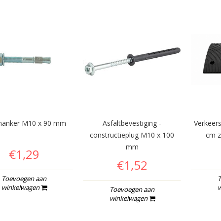
nanker M10 x 90 mm
Asfaltbevestiging -
Verkeer
constructieplug M10 x 100
cm z
mm
€1,29
€1,52
Toevoegen aan
T
winkelwagen
w
Toevoegen aan
winkelwagen