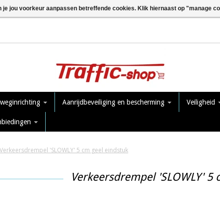
n je jou voorkeur aanpassen betreffende cookies. Klik hiernaast op "manage c
 weginrichting
Aanrijdbeveiliging en bescherming
Veiligheid
nbiedingen
Verkeersdrempel 'SLOWLY' 5 cm geel eindstuk
Verkeersdrempel 'SLOWLY' 5 c