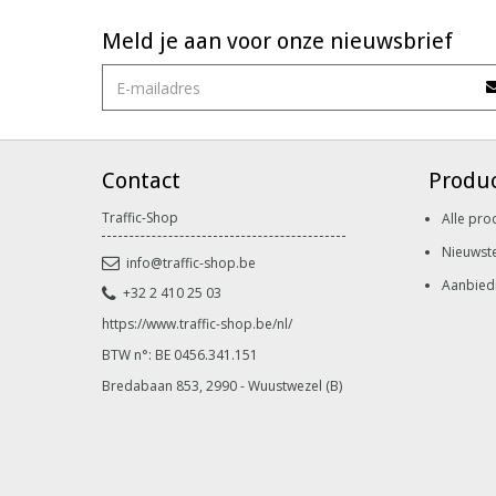
Meld je aan voor onze nieuwsbrief
Contact
Produ
Traffic-Shop
Alle pro
Nieuwst
info@traffic-shop.be
Aanbied
+32 2 410 25 03
https://www.traffic-shop.be/nl/
BTW n°: BE 0456.341.151
Bredabaan 853, 2990 - Wuustwezel (B)