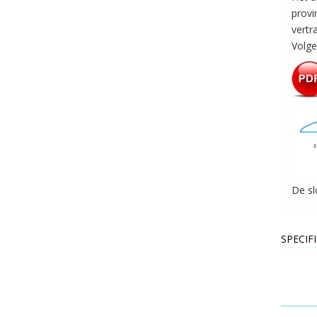
provi
vertr
Volge
De sl
SPECIF