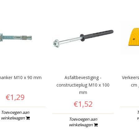
nanker M10 x 90 mm
Asfaltbevestiging -
Verkeer
constructieplug M10 x 100
cm 
mm
€1,29
€1,52
Toevoegen aan
T
winkelwagen
w
Toevoegen aan
winkelwagen