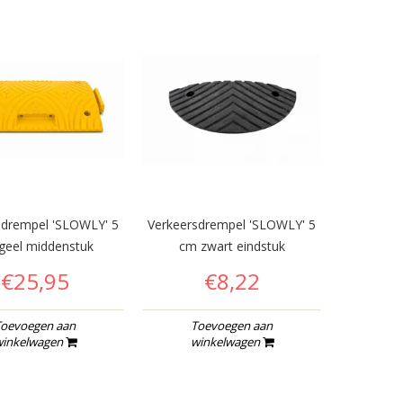
sdrempel 'SLOWLY' 5
Verkeersdrempel 'SLOWLY' 5
Verkeersd
geel middenstuk
cm zwart eindstuk
cm 
€25,95
€8,22
oevoegen aan
Toevoegen aan
To
inkelwagen
winkelwagen
wi