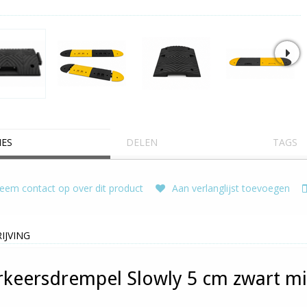
IES
DELEN
TAGS
em contact op over dit product
Aan verlanglijst toevoegen
IJVING
rkeersdrempel Slowly 5 cm zwart m