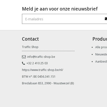
Meld je aan voor onze nieuwsbrief
Contact
Produ
Traffic-Shop
Alle pro
Nieuwst
info@traffic-shop.be
Aanbied
+32 2 410 25 03
https://www.traffic-shop.be/nl/
BTW n°: BE 0456.341.151
Bredabaan 853, 2990 - Wuustwezel (B)