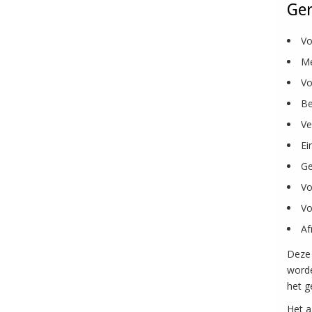
Ger
Vo
Me
Vo
Be
Ve
Ei
Ge
Vo
Vo
Af
Deze 
worde
het g
Het a