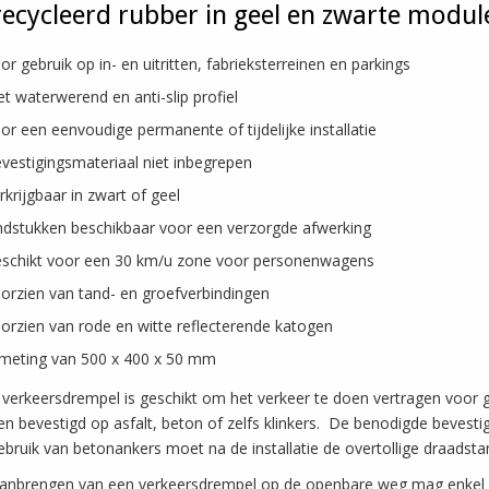
ecycleerd rubber in geel en zwarte modul
or gebruik op in- en uitritten, fabrieksterreinen en parkings
t waterwerend en anti-slip profiel
or een eenvoudige permanente of tijdelijke installatie
vestigingsmateriaal niet inbegrepen
rkrijgbaar in zwart of geel
ndstukken beschikbaar voor een verzorgde afwerking
schikt voor een 30 km/u zone voor personenwagens
orzien van tand- en groefverbindingen
orzien van rode en witte reflecterende katogen
meting van 500 x 400 x 50 mm
verkeersdrempel is geschikt om het verkeer te doen vertragen voor 
n bevestigd op asfalt, beton of zelfs klinkers. De benodigde bevestigi
ebruik van betonankers moet na de installatie de overtollige draads
anbrengen van een verkeersdrempel op de openbare weg mag enkel