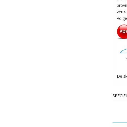
provi
vertr
Volge
De sl
SPECIF