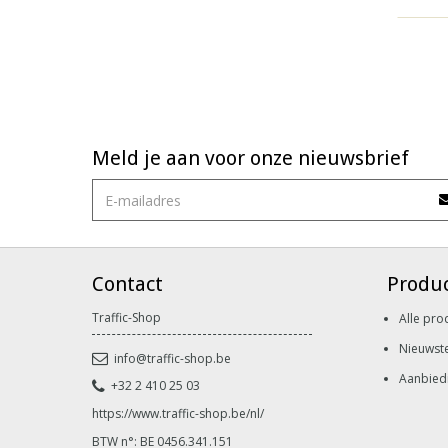
Meld je aan voor onze nieuwsbrief
Contact
Produ
Traffic-Shop
Alle pro
Nieuwst
info@traffic-shop.be
Aanbied
+32 2 410 25 03
https://www.traffic-shop.be/nl/
BTW n°: BE 0456.341.151