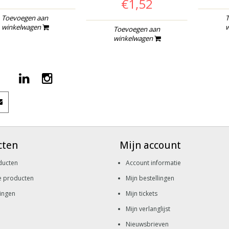
€1,52
Toevoegen aan
T
winkelwagen
w
Toevoegen aan
winkelwagen
cten
Mijn account
ducten
Account informatie
e producten
Mijn bestellingen
ingen
Mijn tickets
Mijn verlanglijst
Nieuwsbrieven