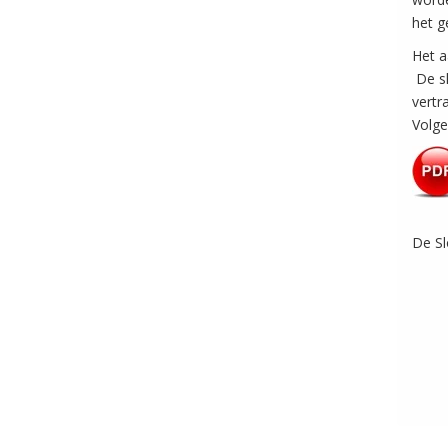
het g
Het a
De sl
vertr
Volge
De Sl