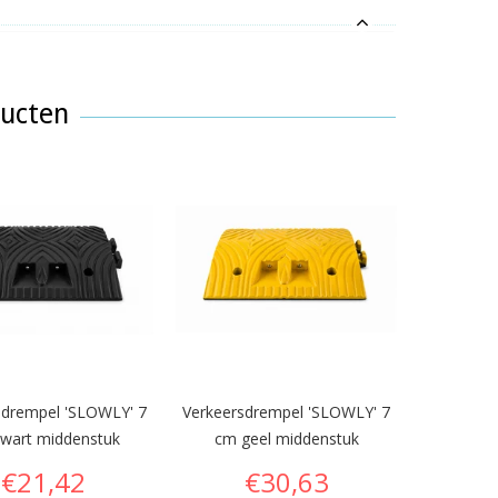
ducten
sdrempel 'SLOWLY' 7
Verkeersdrempel 'SLOWLY' 7
Verkeersd
wart middenstuk
cm geel middenstuk
cm z
€21,42
€30,63