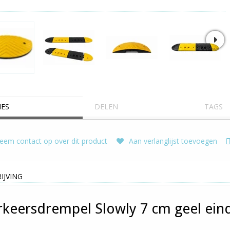
IES
DELEN
TAGS
em contact op over dit product
Aan verlanglijst toevoegen
IJVING
rkeersdrempel Slowly 7 cm geel ein