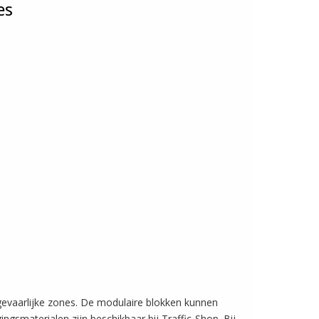
es
gevaarlijke zones. De modulaire blokken kunnen
ngsmaterialen zijn beschikbaar bij Traffic-Shop. Bij