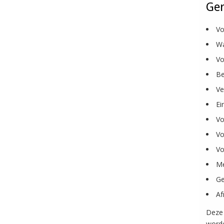
Ger
Vo
Wa
Vo
Be
Ve
Ei
Vo
Vo
Vo
Me
Ge
Af
Deze 
worde