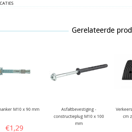
ICATIES
Gerelateerde pro
nanker M10 x 90 mm
Asfaltbevestiging -
Verkeer
constructieplug M10 x 100
cm z
mm
€1,29