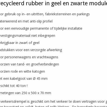
ecycleerd rubber in geel en zwarte modul
or gebruik op in- en uitritten, fabrieksterreinen en parkings
terwerend en met anti-slip profiel
or een eenvoudige permanente of tijdelijke installatie
vestigingsmateriaal niet inbegrepen
rkrijgbaar in zwart of geel
ndstukken voor een verzorgde afwerking
or personenwagens en vrachtwagens
orzien van tand- en groefverbindingen
orzien rode en witte katogen
t een kabelgoot van Ø 45 mm
schikt tot 40 ton !
metingen van 250 x 500 x 70 mm
verkeersdrempel is geschikt om het verkeer te doen vertragen voor 
n bevestigd op asfalt, beton of zelfs klinkers. De benodigde bevestigi