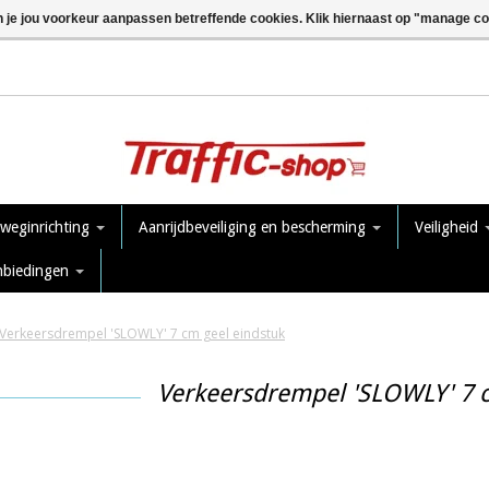
n je jou voorkeur aanpassen betreffende cookies. Klik hiernaast op "manage c
 weginrichting
Aanrijdbeveiliging en bescherming
Veiligheid
nbiedingen
Verkeersdrempel 'SLOWLY' 7 cm geel eindstuk
Verkeersdrempel 'SLOWLY' 7 c