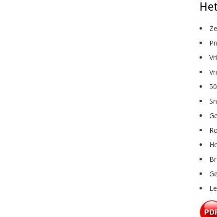
Het
Ze
Pr
Vr
Vr
50
Sn
Ge
Ro
H
Br
Ge
Le