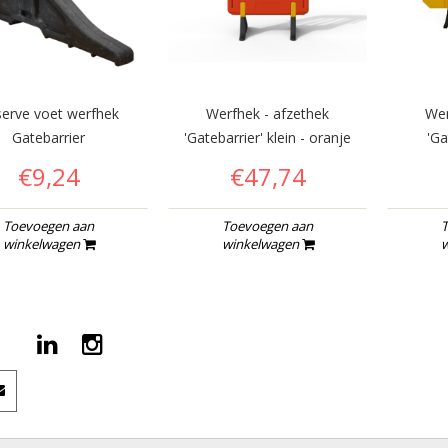
erve voet werfhek
Werfhek - afzethek
Wer
Gatebarrier
'Gatebarrier' klein - oranje
'Ga
€9,24
€47,74
Toevoegen aan
Toevoegen aan
T
winkelwagen
winkelwagen
w