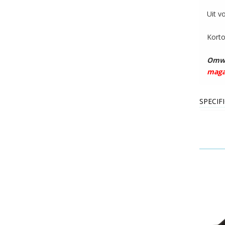
Uit v
Korto
Omwi
maga
SPECIF