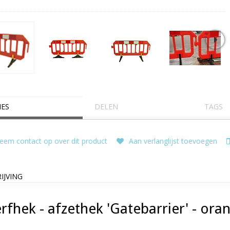
IES
DELEN
TAGS
em contact op over dit product
Aan verlanglijst toevoegen
IJVING
rfhek - afzethek 'Gatebarrier' - ora