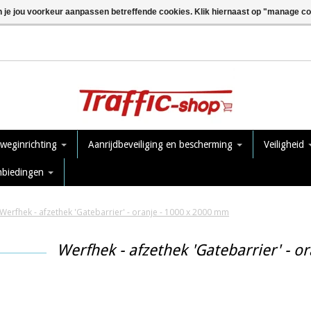
n je jou voorkeur aanpassen betreffende cookies. Klik hiernaast op "manage c
 weginrichting
Aanrijdbeveiliging en bescherming
Veiligheid
nbiedingen
Werfhek - afzethek 'Gatebarrier' - oranje - 1000 x 2000 mm
Werfhek - afzethek 'Gatebarrier' - o