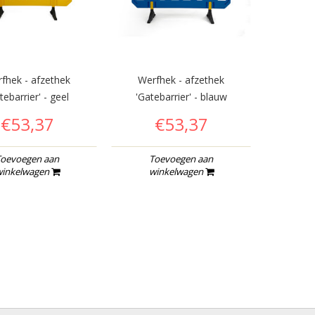
fhek - afzethek
Werfhek - afzethek
Werfhek E
tebarrier' - geel
'Gatebarrier' - blauw
€53,37
€53,37
€
oevoegen aan
Toevoegen aan
To
inkelwagen
winkelwagen
wi