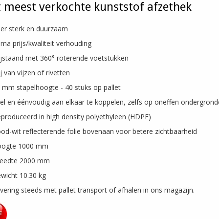
 meest verkochte kunststof afzethek
er sterk en duurzaam
ima prijs/kwaliteit verhouding
ijstaand met 360° roterende voetstukken
ij van vijzen of rivetten
 mm stapelhoogte - 40 stuks op pallet
el en éénvoudig aan elkaar te koppelen, zelfs op oneffen ondergron
produceerd in high density polyethyleen (HDPE)
od-wit reflecterende folie bovenaan voor betere zichtbaarheid
oogte 1000 mm
eedte 2000 mm
wicht 10.30 kg
vering steeds met pallet transport of afhalen in ons magazijn.