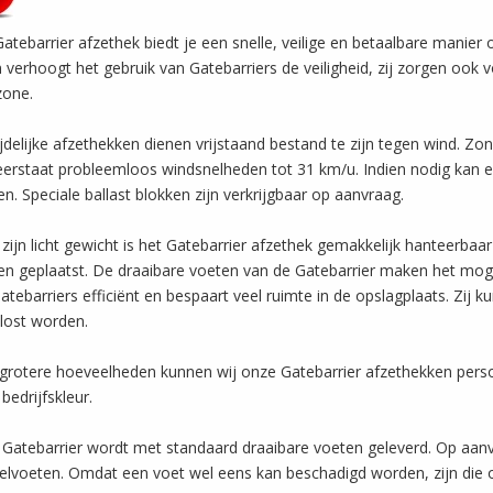
atebarrier afzethek biedt je een snelle, veilige en betaalbare manie
n verhoogt het gebruik van Gatebarriers de veiligheid, zij zorgen ook 
zone.
tijdelijke afzethekken dienen vrijstaand bestand te zijn tegen wind. Zo
erstaat probleemloos windsnelheden tot 31 km/u. Indien nodig kan er
n. Speciale ballast blokken zijn verkrijgbaar op aanvraag.
zijn licht gewicht is het Gatebarrier afzethek gemakkelijk hanteerbaa
n geplaatst. De draaibare voeten van de Gatebarrier maken het moge
atebarriers efficiënt en bespaart veel ruimte in de opslagplaats. Zi
lost worden.
grotere hoeveelheden kunnen wij onze Gatebarrier afzethekken perso
bedrijfskleur.
Gatebarrier wordt met standaard draaibare voeten geleverd. Op aanvr
kelvoeten. Omdat een voet wel eens kan beschadigd worden, zijn die o