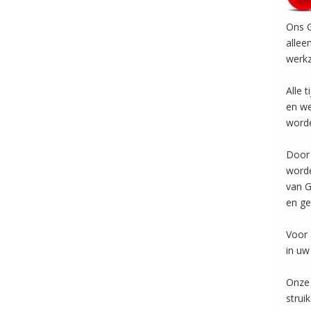
Ons G
allee
werk
Alle 
en we
worde
Door 
worde
van G
en ge
Voor 
in uw 
Onze 
strui