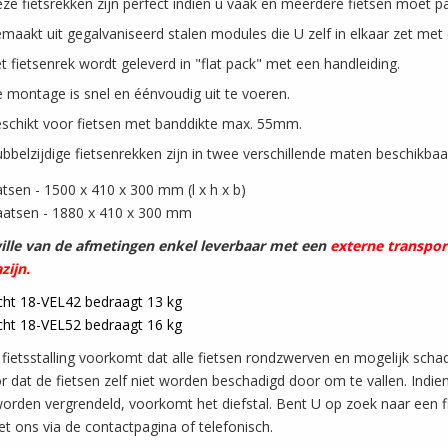
ze fietsrekken zijn perfect indien u vaak en meerdere fietsen moet par
maakt uit gegalvaniseerd stalen modules die U zelf in elkaar zet met
t fietsenrek wordt geleverd in "flat pack" met een handleiding.
 montage is snel en éénvoudig uit te voeren.
schikt voor fietsen met banddikte max. 55mm.
bbelzijdige fietsenrekken zijn in twee verschillende maten beschikbaa
atsen - 1500 x 410 x 300 mm (l x h x b)
aatsen - 1880 x 410 x 300 mm
lle van de afmetingen enkel leverbaar met een
externe transport
zijn.
ht 18-VEL42 bedraagt 13 kg
ht 18-VEL52 bedraagt 16 kg
fietsstalling voorkomt dat alle fietsen rondzwerven en mogelijk scha
r dat de fietsen zelf niet worden beschadigd door om te vallen. Indie
worden vergrendeld, voorkomt het diefstal. Bent U op zoek naar een 
t ons via de contactpagina of telefonisch.