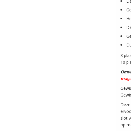
De
Ge
He
De
Ge
Du
8 pla
10 pl
Omwi
maga
Gewic
Gewic
Deze 
ervoo
slot 
op me