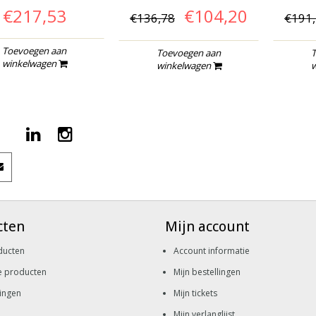
€217,53
€104,20
€136,78
€191
Toevoegen aan
Toevoegen aan
T
winkelwagen
winkelwagen
w
cten
Mijn account
ducten
Account informatie
e producten
Mijn bestellingen
ingen
Mijn tickets
Mijn verlanglijst