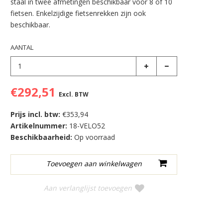
staal in twee afmetingen beschikbaar voor 8 of 10
fietsen. Enkelzijdige fietsenrekken zijn ook
beschikbaar.
AANTAL
€292,51
Excl. BTW
Prijs incl. btw:
€353,94
Artikelnummer:
18-VELO52
Beschikbaarheid:
Op voorraad
Aan verlanglijst toevoegen