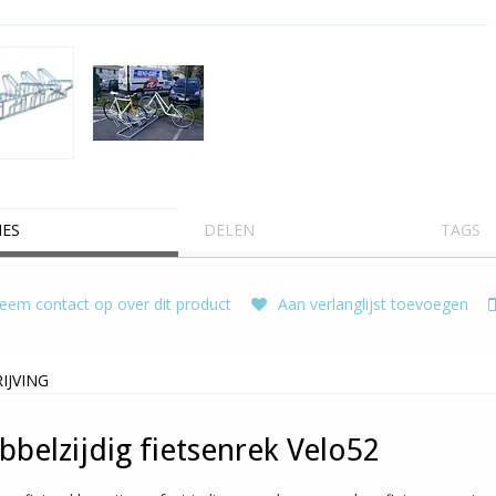
IES
DELEN
TAGS
em contact op over dit product
Aan verlanglijst toevoegen
IJVING
bbelzijdig fietsenrek Velo52