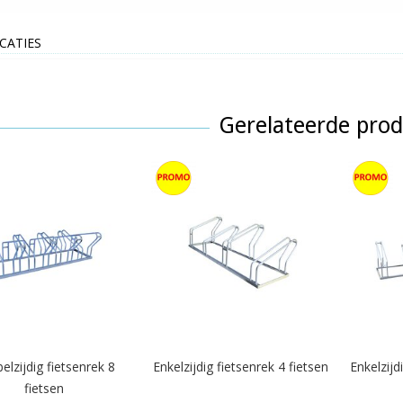
ICATIES
Gerelateerde pro
elzijdig fietsenrek 8
Enkelzijdig fietsenrek 4 fietsen
Enkelzijd
fietsen