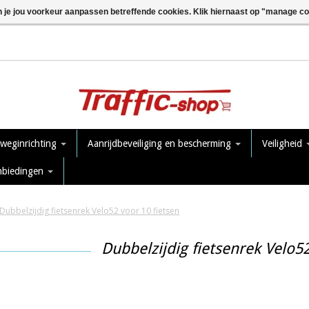
n je jou voorkeur aanpassen betreffende cookies. Klik hiernaast op "manage c
 weginrichting
Aanrijdbeveiliging en bescherming
Veiligheid
nbiedingen
Dubbelzijdig fietsenrek Velo52 voor 10 fietsen
Dubbelzijdig fietsenrek Velo52