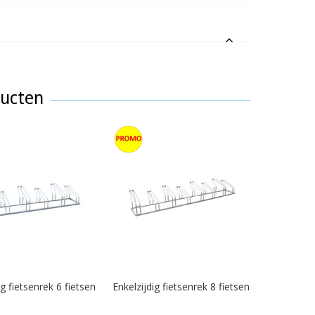
ducten
ig fietsenrek 6 fietsen
Enkelzijdig fietsenrek 8 fietsen
Fiet